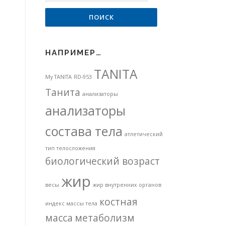
НАПРИМЕР…
TANITA
My TANITA
RD-953
Танита
анализаторы
анализаторы
состава тела
атлетический
тип телосложения
биологический возраст
жир
весы
жир внутренних органов
костная
индекс массы тела
масса
метаболизм