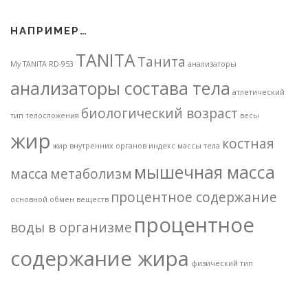
НАПРИМЕР…
TANITA
Танита
My TANITA
RD-953
анализаторы
анализаторы состава тела
атлетический
биологический возраст
тип телосложения
весы
жир
костная
жир внутренних органов
индекс массы тела
мышечная масса
масса
метаболизм
процентное содержание
основной обмен веществ
процентное
воды в организме
содержание жира
физический тип